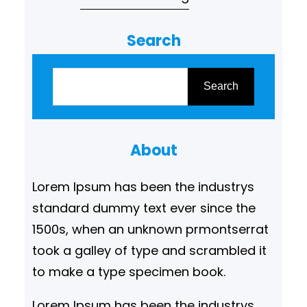
ehrenamtlicher Unterstützung,
Search
Herzblut und erfordert viel
Freizeit […]
S
u
Search
c
h
About
e
n
Lorem Ipsum has been the industrys
standard dummy text ever since the
1500s, when an unknown prmontserrat
took a galley of type and scrambled it
to make a type specimen book.
Lorem Ipsum has been the industrys