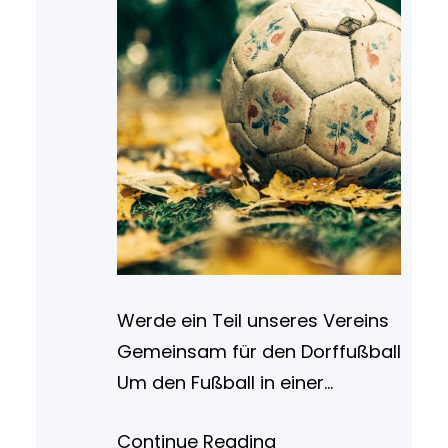
Werde ein Teil unseres Vereins
Gemeinsam für den Dorffußball
Um den Fußball in einer
dörflichen Gemeinschaft am
Continue Reading
Leben zu erhalten bedarf es viel