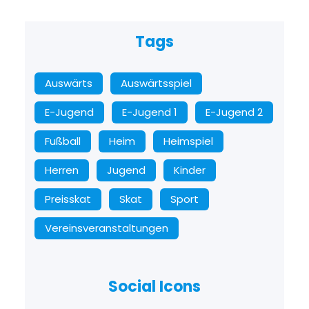
Tags
Auswärts
Auswärtsspiel
E-Jugend
E-Jugend 1
E-Jugend 2
Fußball
Heim
Heimspiel
Herren
Jugend
Kinder
Preisskat
Skat
Sport
Vereinsveranstaltungen
Social Icons