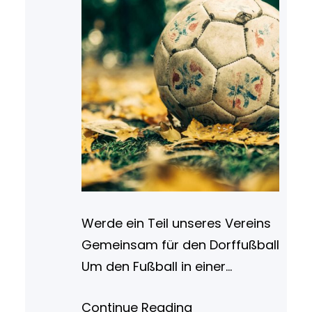
Werde ein Teil unseres Vereins
Gemeinsam für den Dorffußball
Um den Fußball in einer
dörflichen Gemeinschaft am
Continue Reading
Leben zu erhalten bedarf es viel