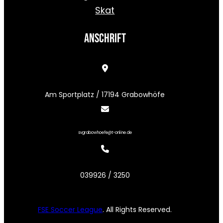
Skat
Anschrift
Am Sportplatz / 17194 Grabowhöfe
svgrabowhoefe@t-online.de
039926 / 3250
FSE Soccer League
. All Rights Reserved.