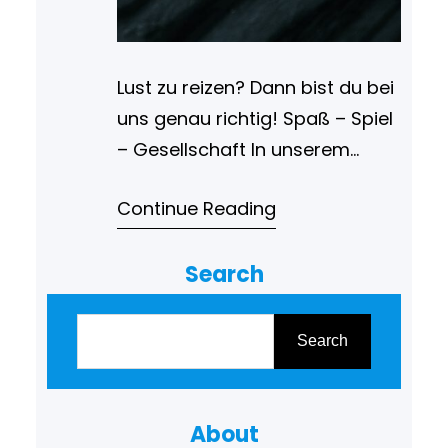
Lust zu reizen? Dann bist du bei
uns genau richtig! Spaß – Spiel
– Gesellschaft In unserem
Verein dreht sich zwar viel um
Continue Reading
Fußball, jedoch nicht alles.
Jedes Jahr um […]
Search
S
u
Search
c
h
About
e