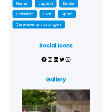
Herren
Jugend
Kinder
Preisskat
Skat
Sport
Vereinsveranstaltungen
Social Icons
Facebook
Instagram
LinkedIn
Twitter
WhatsApp
Gallery