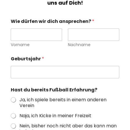
uns auf Dich!
Wie dürfen wir dich ansprechen?
*
Vorname
Nachname
S
Geburtsjahr
*
c
h
ö
n
d
i
Hast du bereits Fußball Erfahrung?
c
h
Ja, ich spiele bereits in einem anderen
W
Verein
i
e
Naja, ich Kicke in meiner Freizeit
Nein, bisher noch nicht aber das kann man