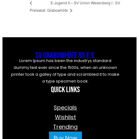
E-Jugend II – SV Union Wesenberg I : SV
Preisskat
Grabowhöfe
SV Grabowhöfe 95 e.V.
Lorem Ipsum has been the industrys standard
dummy text ever since the 1500s, when an unknown
printer took a galley of type and scrambled it to make
a type specimen book.
Quick Links
Specials
Wishlist
Trending
Buy Now